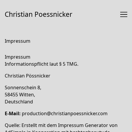
Skip
to
Christian Poessnicker
Content
Impressum
Impressum
Informationspflicht laut § 5 TMG.
Christian Pössnicker
Sonnenschein 8,
58455 Witten,
Deutschland
E-Mail:
production@christianpoessnicker.com
Quelle: Erstellt mit dem
Impressum Generator
von