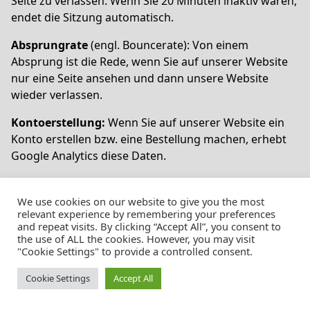
Seite zu verlassen. Wenn Sie 20 Minuten inaktiv waren,
endet die Sitzung automatisch.
Absprungrate
(engl. Bouncerate): Von einem
Absprung ist die Rede, wenn Sie auf unserer Website
nur eine Seite ansehen und dann unsere Website
wieder verlassen.
Kontoerstellung:
Wenn Sie auf unserer Website ein
Konto erstellen bzw. eine Bestellung machen, erhebt
Google Analytics diese Daten.
IP-Adresse:
Die IP-Adresse wird nur in gekürzter Form
dargestellt, damit keine eindeutige Zuordnung
We use cookies on our website to give you the most
relevant experience by remembering your preferences
möglich ist.
and repeat visits. By clicking “Accept All”, you consent to
the use of ALL the cookies. However, you may visit
Standort:
Über die IP-Adresse kann das Land und Ihr
"Cookie Settings" to provide a controlled consent.
ungefährer Standort bestimmt werden. Diesen
Vorgang bezeichnet man auch als IP-
Cookie Settings
Accept All
Standortbestimmung.